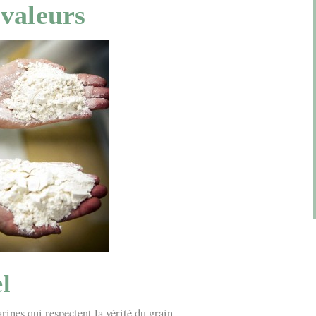
valeurs
l
ines qui respectent la vérité du grain.