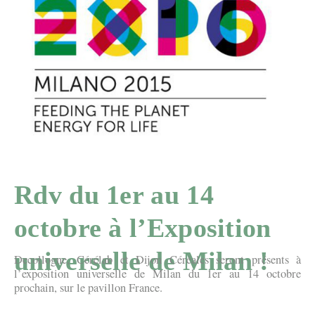
Rdv du 1er au 14
octobre à l’Exposition
universelle de Milan !
Decollogne, Cérélab et Dijon Céréales seront présents à
l’exposition universelle de Milan du 1er au 14 octobre
prochain, sur le pavillon France.