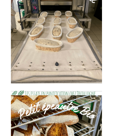
région parisienne.
🥖🌾 Les essais en panification chez Decollogne
Le Moulin Decollogne teste ses farines bio de
meule au fournil à Aiserey (Bourgogne 21) et
Précy-sur-Marne (Île-de-France 77) : essais
en panification 100 % levain et contrôle
qualité artisanal.