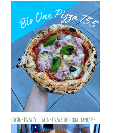
Bordeaux
Farine bio de blés anciens moulue sur meule
de pierre. Découvrez un moulin bio en Île-de-
France pour des pains riches en goût proche
de Paris.
Bio One Pizza T55 : farine pizza biologique française
pour pizzaiolos exigeants