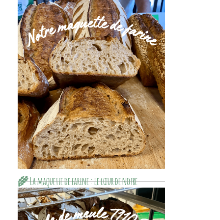
La Bio One Pizza T55 est une farine pizza bio
française issue de blés locaux de Bourgogne-
Franche-Comté et de la Drôme. Avec 12,5 à
13 % de protéines et un W de 290 à 320, elle
offre extensibilité, élasticité et excellente
tenue en fermentation longue ou au levain.
Une farine locale, régulière et performante,
pensée pour les pizzaiolos exigeants à la
recherche d’origine française et de qualité.
🌾 La maquette de farine : le cœur de notre
régularité
Maquette de farine Decollogne : assemblage
de blés bio et farines de meule régulières