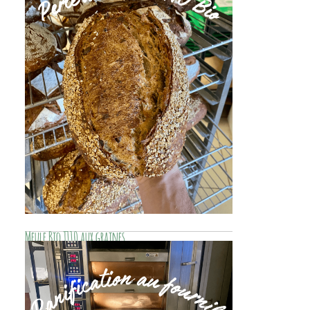
pour artisans boulangers et panification au
levain.
Meule Bio T110 aux graines
Farine Meule Bio T110 aux graines
Decollogne : farine biologique artisanale
pour panification au levain naturel, disponible
en Bourgogne (21) et Île-de-France (77) en